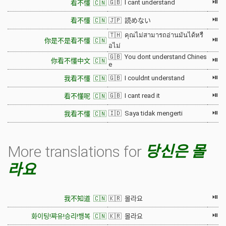
⏯
🇬🇧 I cant understand
看不懂 🇨🇳
⏯
看不懂 🇨🇳
🇯🇵 読めない
🇹🇭 คุณไม่สามารถอ่านมันได้หรื
⏯
你是不是看不懂 🇨🇳
อไม่
🇬🇧 You dont understand Chines
⏯
你看不懂中文 🇨🇳
e
⏯
🇬🇧 I couldnt understand
我看不懂 🇨🇳
⏯
🇬🇧 I cant read it
看不懂呢 🇨🇳
⏯
🇮🇩 Saya tidak mengerti
我看不懂 🇨🇳
More translations for
당신은 몰
라요
⏯
我不知道 🇨🇳
🇰🇷 몰라요
⏯
화이팅!쨔유!승리!행복 🇨🇳
🇰🇷 몰라요