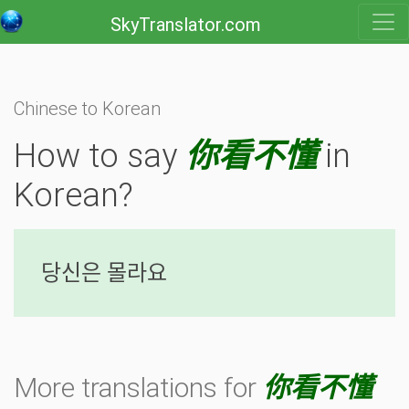
SkyTranslator.com
Chinese to Korean
How to say
你看不懂
in
Korean?
당신은 몰라요
More translations for
你看不懂