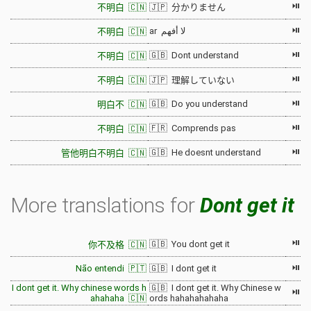
⏯
不明白 🇨🇳
🇯🇵 分かりません
⏯
ar لا أفهم
不明白 🇨🇳
⏯
🇬🇧 Dont understand
不明白 🇨🇳
⏯
不明白 🇨🇳
🇯🇵 理解していない
⏯
🇬🇧 Do you understand
明白不 🇨🇳
⏯
🇫🇷 Comprends pas
不明白 🇨🇳
⏯
🇬🇧 He doesnt understand
管他明白不明白 🇨🇳
More translations for
Dont get it
⏯
🇬🇧 You dont get it
你不及格 🇨🇳
⏯
Não entendi 🇵🇹
🇬🇧 I dont get it
I dont get it. Why chinese words h
🇬🇧 I dont get it. Why Chinese w
⏯
ahahaha 🇨🇳
ords hahahahahaha