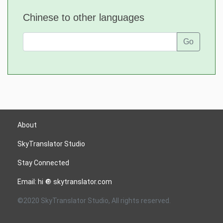
Chinese to other languages
Go
About
SkyTranslator Studio
Stay Connected
Email: hi 🔘 skytranslator.com
©2020 SkyTranslator Studio, All rights reserved.