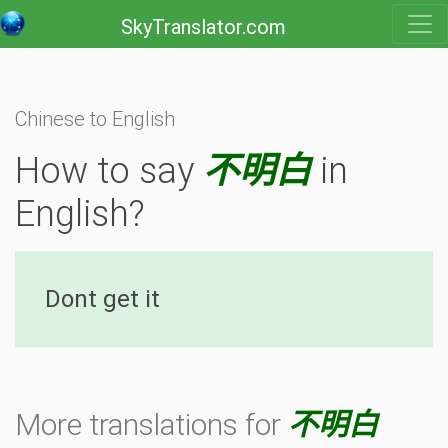
SkyTranslator.com
Chinese to English
How to say
不明白
in
English?
Dont get it
More translations for
不明白