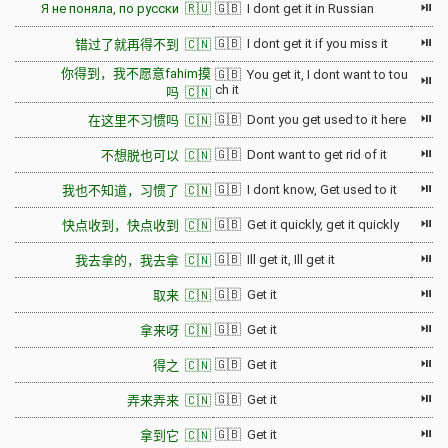
⏯
Я не поняла, по русски 🇷🇺
🇬🇧 I dont get it in Russian
⏯
🇬🇧 I dont get it if you miss it
错过了就再得不到 🇨🇳
你得到，我不愿意fahim摸
🇬🇧 You get it, I dont want to tou
⏯
ch it
吗 🇨🇳
⏯
🇬🇧 Dont you get used to it here
在这里不习惯吗 🇨🇳
⏯
🇬🇧 Dont want to get rid of it
不想脱也可以 🇨🇳
⏯
🇬🇧 I dont know, Get used to it
我也不知道，习惯了 🇨🇳
⏯
🇬🇧 Get it quickly, get it quickly
快点收到，快点收到 🇨🇳
⏯
🇬🇧 Ill get it, Ill get it
我去拿的，我去拿 🇨🇳
⏯
🇬🇧 Get it
取来 🇨🇳
⏯
🇬🇧 Get it
拿来呀 🇨🇳
⏯
🇬🇧 Get it
得之 🇨🇳
⏯
🇬🇧 Get it
弄来弄来 🇨🇳
⏯
🇬🇧 Get it
拿到它 🇨🇳