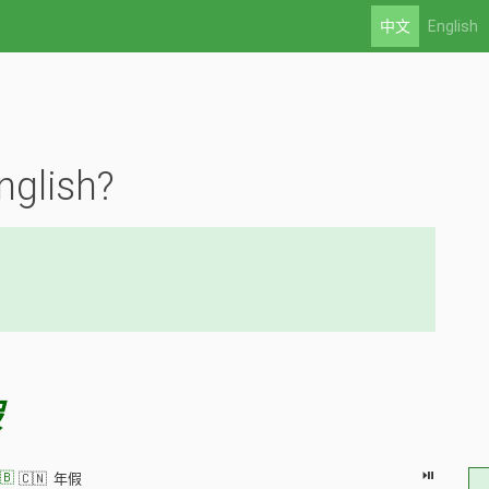
中文
English
nglish?
假
⏯
🇧
🇨🇳 年假