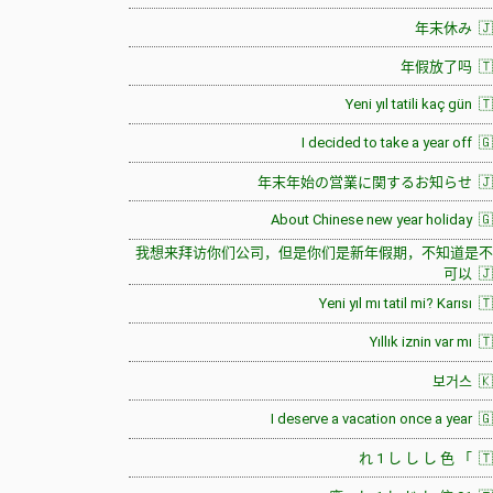
年末休み 🇯
年假放了吗 🇹
Yeni yıl tatili kaç gün 
I decided to take a year off 
年末年始の営業に関するお知らせ 🇯
About Chinese new year holiday 
我想来拜访你们公司，但是你们是新年假期，不知道是不
可以 🇯
Yeni yıl mı tatil mi? Karısı 
Yıllık iznin var mı 
보거스 🇰
I deserve a vacation once a year 
れ 1 し し し 色 「 🇹