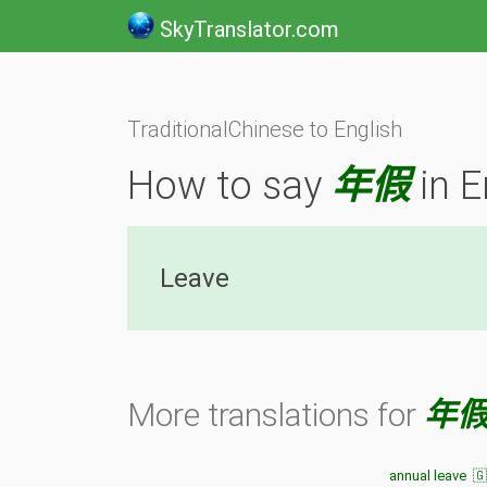
SkyTranslator.com
TraditionalChinese to English
How to say
年假
in E
Leave
More translations for
年
annual leave 