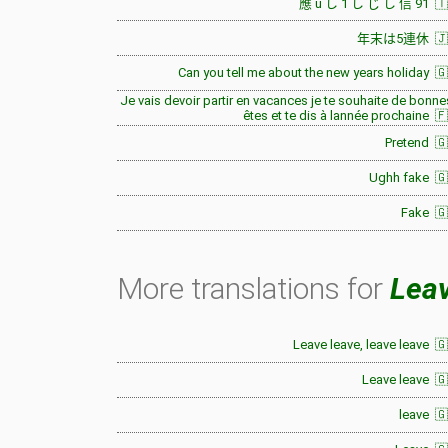
應 u し 1 し じ し 信 91 🇹
年末は5連休 🇯
Can you tell me about the new years holiday 
Je vais devoir partir en vacances je te souhaite de bonne
êtes et te dis à lannée prochaine 
Pretend 
Ughh fake 🇬
Fake 🇬
More translations for
Lea
Leave leave, leave leave 
Leave leave 
leave 