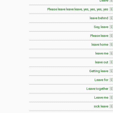
Leave 🇬
Please leave leave leave, yes, yes, yes, yes 
leave behind 
Say, leave 
Please leave 
leave home 🇬
leave me 
leave out 
Getting leave 
Leave for 
Leave together 
Leave me 🇬
sick leave 