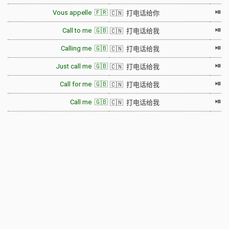
⏯
Vous appelle 🇫🇷
🇨🇳 打电话给你
⏯
Call to me 🇬🇧
🇨🇳 打电话给我
⏯
Calling me 🇬🇧
🇨🇳 打电话给我
⏯
Just call me 🇬🇧
🇨🇳 打电话给我
⏯
Call for me 🇬🇧
🇨🇳 打电话给我
⏯
Call me 🇬🇧
🇨🇳 打电话给我