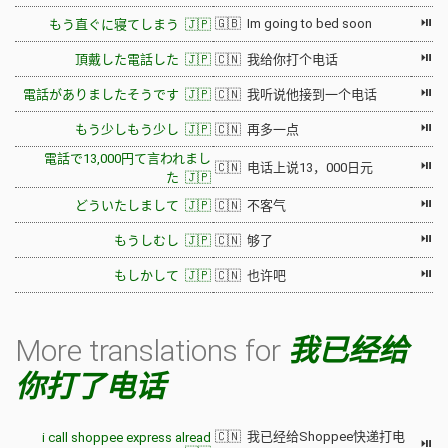
⏯
🇬🇧 Im going to bed soon
もう直ぐに寝てしまう 🇯🇵
⏯
頂戴した電話した 🇯🇵
🇨🇳 我给你打个电话
⏯
電話がありましたそうです 🇯🇵
🇨🇳 我听说他接到一个电话
⏯
もう少しもう少し 🇯🇵
🇨🇳 再多一点
電話で13,000円て言われまし
⏯
🇨🇳 电话上说13，000日元
た 🇯🇵
⏯
どういたしまして 🇯🇵
🇨🇳 不客气
⏯
もうしむし 🇯🇵
🇨🇳 够了
⏯
もしかして 🇯🇵
🇨🇳 也许吧
More translations for
我已经给
你打了电话
🇨🇳 我已经给Shoppee快递打电
i call shoppee express alread
⏯