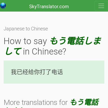
SkyTranslator.com
Japanese to Chinese
How to say
もう電話しま
して
in Chinese?
我已经给你打了电话
More translations for
もう電話