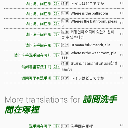
⏯
请问洗手间在哪 🇨🇳
🇯🇵 トイレはどこですか
⏯
🇬🇧 Where is the bathroom
请问洗手间在哪 🇨🇳
🇬🇧 Wheres the bathroom, pleas
⏯
请问洗手间在哪 🇨🇳
e
🇰🇷 화장실이 어디에 있는지 말해
⏯
请问洗手间在哪 🇨🇳
줄 수 있습니까
⏯
🇲🇾 Di mana bilik mandi, sila
请问洗手间在哪 🇨🇳
🇬🇧 Where is the washroom, ple
⏯
请问洗手洗手间在哪儿 🇨🇳
ase
🇹🇭 ฉันสามารถบอกฉันที่ห้องน้ำคื
⏯
请问哪里有洗手间 🇨🇳
ออะไร
⏯
请问哪里有洗手间 🇨🇳
🇯🇵 トイレはどこですか
More translations for
請問洗手
間在哪裡
⏯
洗手间在哪里 🇨🇳
🇭🇰 洗手間在哪裡