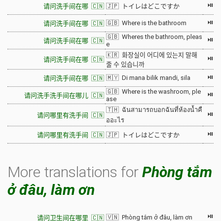
⏯
请问洗手间在哪 🇨🇳
🇯🇵 トイレはどこですか
⏯
🇬🇧 Where is the bathroom
请问洗手间在哪 🇨🇳
🇬🇧 Wheres the bathroom, pleas
⏯
请问洗手间在哪 🇨🇳
e
🇰🇷 화장실이 어디에 있는지 말해
⏯
请问洗手间在哪 🇨🇳
줄 수 있습니까
⏯
🇲🇾 Di mana bilik mandi, sila
请问洗手间在哪 🇨🇳
🇬🇧 Where is the washroom, ple
⏯
请问洗手洗手间在哪儿 🇨🇳
ase
🇹🇭 ฉันสามารถบอกฉันที่ห้องน้ำคื
⏯
请问哪里有洗手间 🇨🇳
ออะไร
⏯
请问哪里有洗手间 🇨🇳
🇯🇵 トイレはどこですか
More translations for
Phòng tắm
ở đâu, làm ơn
⏯
🇻🇳 Phòng tắm ở đâu, làm ơn
请问卫生间在哪里 🇨🇳