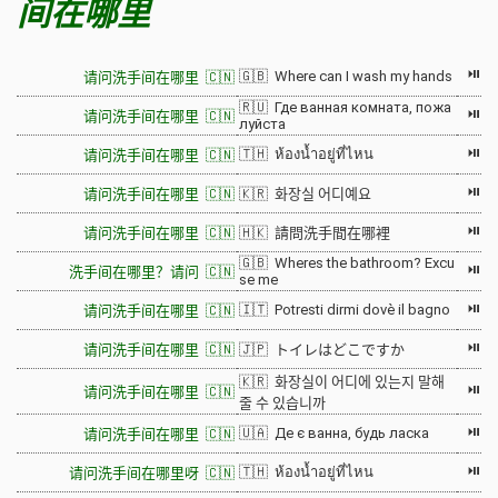
间在哪里
⏯
🇬🇧 Where can I wash my hands
请问洗手间在哪里 🇨🇳
🇷🇺 Где ванная комната, пожа
⏯
请问洗手间在哪里 🇨🇳
луйста
⏯
🇹🇭 ห้องน้ำอยู่ที่ไหน
请问洗手间在哪里 🇨🇳
⏯
请问洗手间在哪里 🇨🇳
🇰🇷 화장실 어디예요
⏯
请问洗手间在哪里 🇨🇳
🇭🇰 請問洗手間在哪裡
🇬🇧 Wheres the bathroom? Excu
⏯
洗手间在哪里？请问 🇨🇳
se me
⏯
🇮🇹 Potresti dirmi dovè il bagno
请问洗手间在哪里 🇨🇳
⏯
请问洗手间在哪里 🇨🇳
🇯🇵 トイレはどこですか
🇰🇷 화장실이 어디에 있는지 말해
⏯
请问洗手间在哪里 🇨🇳
줄 수 있습니까
⏯
🇺🇦 Де є ванна, будь ласка
请问洗手间在哪里 🇨🇳
⏯
🇹🇭 ห้องน้ำอยู่ที่ไหน
请问洗手间在哪里呀 🇨🇳