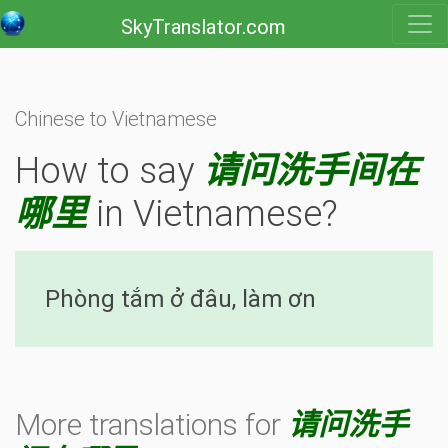
SkyTranslator.com
Chinese to Vietnamese
How to say
请问洗手间在
哪里
in Vietnamese?
Phòng tắm ở đâu, làm ơn
More translations for
请问洗手